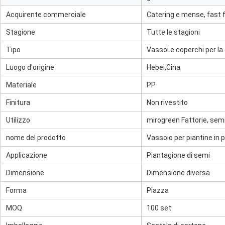
Acquirente commerciale
Catering e mense, fast f
Stagione
Tutte le stagioni
Tipo
Vassoi e coperchi per l
Luogo d'origine
Hebei,
Cina
Materiale
PP
Finitura
Non rivestito
Utilizzo
mirogreen Fattorie, sem
nome del prodotto
Vassoio per piantine in 
Applicazione
Piantagione di semi
Dimensione
Dimensione diversa
Forma
Piazza
MOQ
100 set