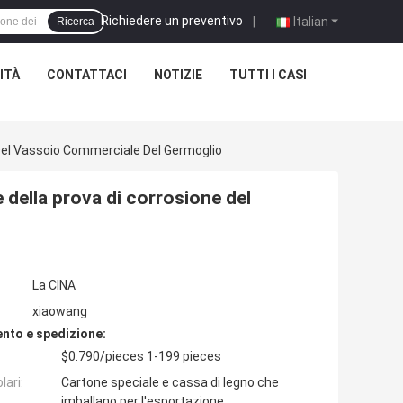
Richiedere un preventivo
|
Italian
Ricerca
ITÀ
CONTATTACI
NOTIZIE
TUTTI I CASI
e Del Vassoio Commerciale Del Germoglio
e della prova di corrosione del
La CINA
xiaowang
nto e spedizione:
$0.790/pieces 1-199 pieces
lari:
Cartone speciale e cassa di legno che
imballano per l'esportazione