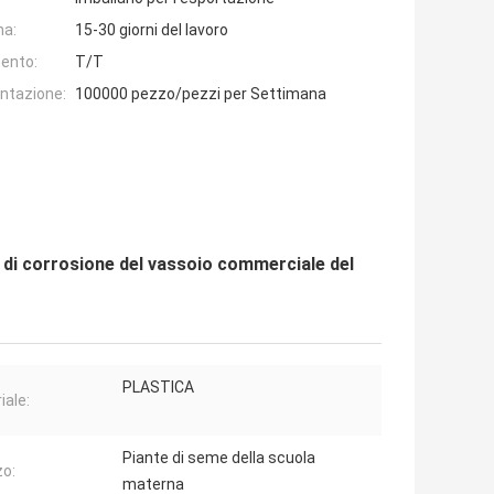
na:
15-30 giorni del lavoro
ento:
T/T
entazione:
100000 pezzo/pezzi per Settimana
va di corrosione del vassoio commerciale del
PLASTICA
iale:
Piante di seme della scuola
zo:
materna