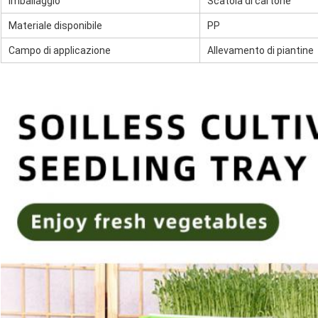
Imballaggio
Scatola di cartone
Materiale disponibile
PP
Campo di applicazione
Allevamento di piantine
Lasciate un messaggio
Ti richiameremo presto!