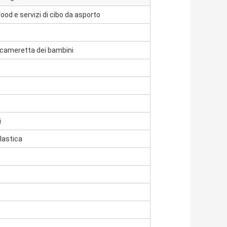
ood e servizi di cibo da asporto
a cameretta dei bambini
i
plastica