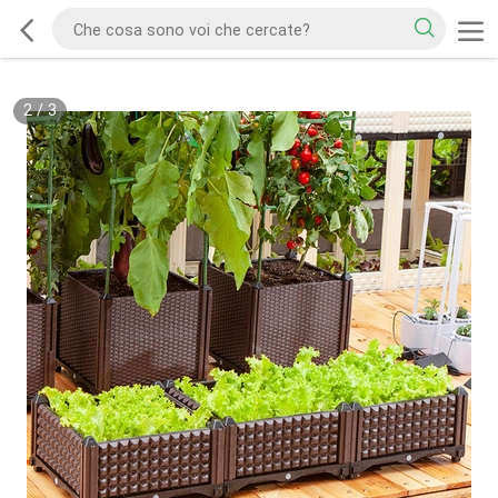
2
/
3