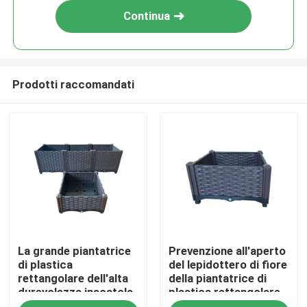
Continua
Prodotti raccomandati
Casa
La grande piantatrice
Prevenzione all'aperto
Prodotti
di plastica
del lepidottero di fiore
rettangolare dell'alta
della piantatrice di
durevolezza inscatola
plastica rettangolare
Chi siamo
per il patio tutte le
decorativa antiusura