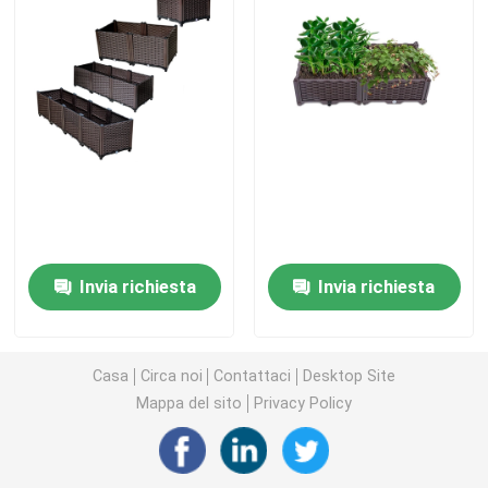
Piantatrice di plastica sulle ruote
Piantatrici alzate di plastica sulle gambe
Scatola di plastica elevata della piantatrice
Accessori della scatola della piantatrice
Invia richiesta
Invia richiesta
Pannelli isolanti di riscaldamento a pavimento
Casa
Circa noi
Contattaci
Desktop Site
Vassoio del germoglio del seme
Mappa del sito
Privacy Policy
Piantina Tray Stand