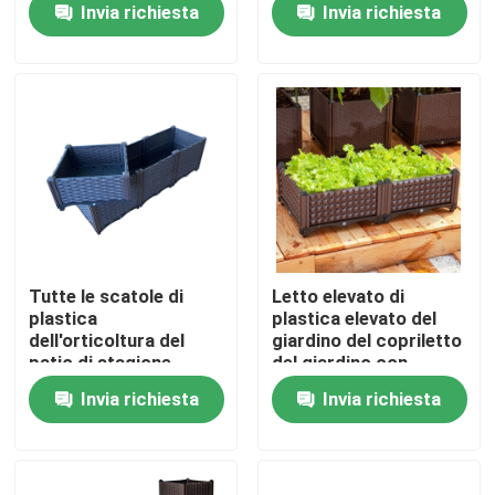
Invia richiesta
Invia richiesta
stagioni
del contenitore
Fatory Tour
Controllo di qualità
Contattaci
notizie
Tutte le scatole di
Letto elevato di
plastica
plastica elevato del
dell'orticoltura del
giardino del copriletto
Tutti i casi
patio di stagione
del giardino con
sopravvivono la prova
contributo al fiore
Invia richiesta
Invia richiesta
all'aperto e
Scatole alzate di plastica della piantatrice
dell'interno che pianta
scatola
Scatola di plastica della piantatrice del giardino