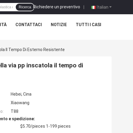
Richiedere un preventivo
|
Italian
Ricerca
ITÀ
CONTATTACI
NOTIZIE
TUTTI I CASI
ola Il Tempo Di Esterno Resistente
la via pp inscatola il tempo di
Hebei, Cina
Xiaowang
o:
T88
nto e spedizione:
$5.70/pieces 1-199 pieces