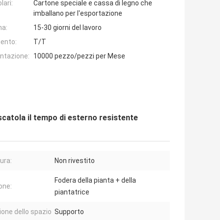
lari:
Cartone speciale e cassa di legno che
imballano per l'esportazione
na:
15-30 giorni del lavoro
ento:
T/T
entazione:
10000 pezzo/pezzi per Mese
nscatola il tempo di esterno resistente
tura:
Non rivestito
Fodera della pianta + della
one:
piantatrice
ione dello spazio
Supporto