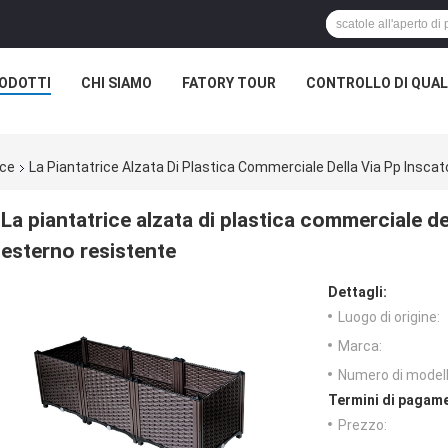
ODOTTI
CHI SIAMO
FATORY TOUR
CONTROLLO DI QUAL
ice
La Piantatrice Alzata Di Plastica Commerciale Della Via Pp Inscat
La piantatrice alzata di plastica commerciale del
esterno resistente
Dettagli:
Luogo di origine:
Marca:
Numero di modell
Termini di pagame
Prezzo: