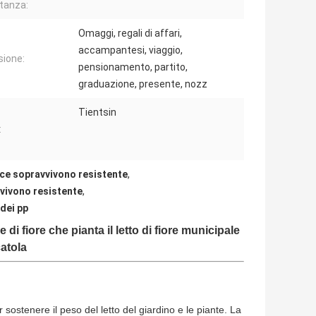
stanza:
Omaggi, regali di affari,
accampantesi, viaggio,
ione:
pensionamento, partito,
graduazione, presente, nozz
Tientsin
:
rice sopravvivono resistente
,
vvivono resistente
,
 dei pp
i fiore che pianta il letto di fiore municipale
catola
sostenere il peso del letto del giardino e le piante. La