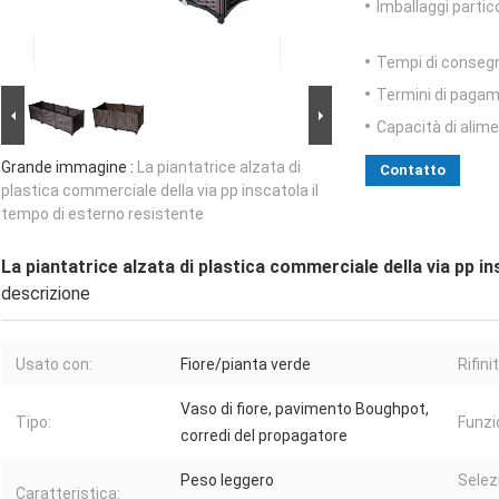
Imballaggi partico
Tempi di conseg
Termini di pagam
Capacità di alim
Grande immagine :
La piantatrice alzata di
Contatto
plastica commerciale della via pp inscatola il
tempo di esterno resistente
La piantatrice alzata di plastica commerciale della via pp i
descrizione
Usato con:
Fiore/pianta verde
Rifini
Vaso di fiore, pavimento Boughpot,
Tipo:
Funzi
corredi del propagatore
Peso leggero
Selez
Caratteristica: