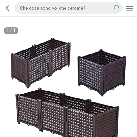
1
/
1