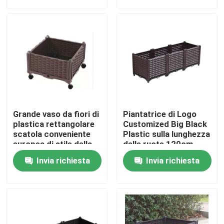
Fatory Tour
Controllo di qualità
Contattaci
Grande vaso da fiori di
Piantatrice di Logo
notizie
plastica rettangolare
Customized Big Black
scatola conveniente
Plastic sulla lunghezza
europea di stile della
delle ruote 120cm
singola che pianta
Tutti i casi
Invia richiesta
Invia richiesta
giardinaggio
piantando scatola
Scatole alzate di plastica della piantatrice
Scatola di plastica della piantatrice del giardino