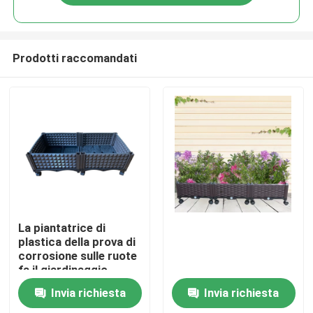
Prodotti raccomandati
Casa
La piantatrice di
plastica della prova di
corrosione sulle ruote
Prodotti
fa il giardinaggio
piantando la
Invia richiesta
Invia richiesta
flessibilità delle
Chi siamo
scatole