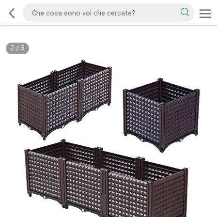
2
/
3