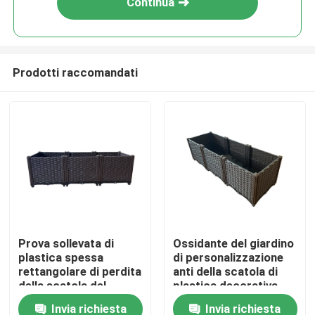
Continua
Prodotti raccomandati
Casa
Prova sollevata di
Ossidante del giardino
plastica spessa
di personalizzazione
Prodotti
rettangolare di perdita
anti della scatola di
della scatola del
plastica decorativa
giardino ISO9001
della piantatrice
Invia richiesta
Invia richiesta
Chi siamo