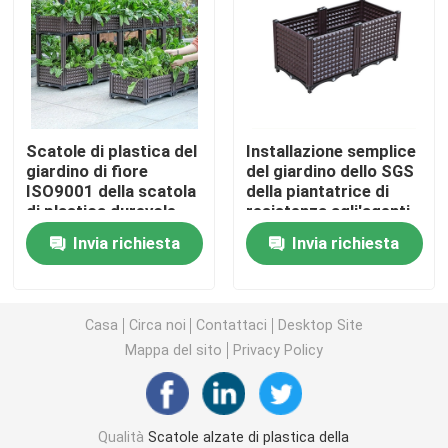
Piantatrice di plastica sulle ruote
Piantatrici alzate di plastica sulle gambe
Scatole di plastica del
Installazione semplice
giardino di fiore
del giardino dello SGS
Scatola di plastica elevata della piantatrice
ISO9001 della scatola
della piantatrice di
di plastica durevole
resistenza agli'agenti
del letto per le verdure
atmosferici di plastica
Accessori della scatola della piantatrice
Invia richiesta
Invia richiesta
commerciale della
scatola
Pannelli isolanti di riscaldamento a pavimento
Casa
Circa noi
Contattaci
Desktop Site
Mappa del sito
Privacy Policy
Vassoio del germoglio del seme
Piantina Tray Stand
Qualità
Scatole alzate di plastica della