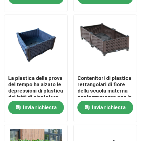
Fatory Tour
Controllo di qualità
Contattaci
notizie
La plastica della prova
Contenitori di plastica
del tempo ha alzato le
rettangolari di fiore
depressioni di plastica
della scuola materna
dei letti di piantatura
contemporanea con la
Tutti i casi
per le verdure nessuna
lunghezza delle ruote
Invia richiesta
Invia richiesta
perdita
120cm
Scatole alzate di plastica della piantatrice
Scatola di plastica della piantatrice del giardino