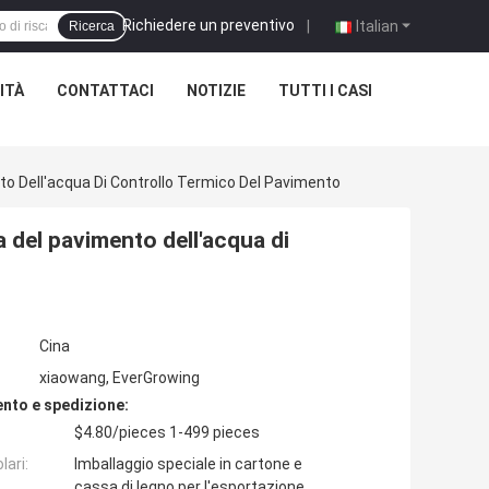
Richiedere un preventivo
|
Italian
Ricerca
ITÀ
CONTATTACI
NOTIZIE
TUTTI I CASI
o Dell'acqua Di Controllo Termico Del Pavimento
 del pavimento dell'acqua di
Cina
xiaowang, EverGrowing
nto e spedizione:
$4.80/pieces 1-499 pieces
lari:
Imballaggio speciale in cartone e
cassa di legno per l'esportazione