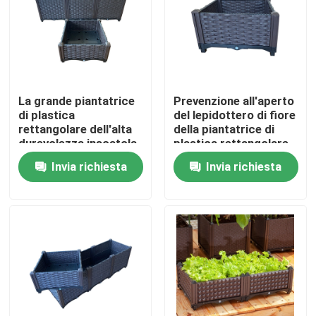
La grande piantatrice
Prevenzione all'aperto
di plastica
del lepidottero di fiore
rettangolare dell'alta
della piantatrice di
durevolezza inscatola
plastica rettangolare
per il patio tutte le
decorativa antiusura
Invia richiesta
Invia richiesta
stagioni
del contenitore
Casa
Chi siamo
Contatti