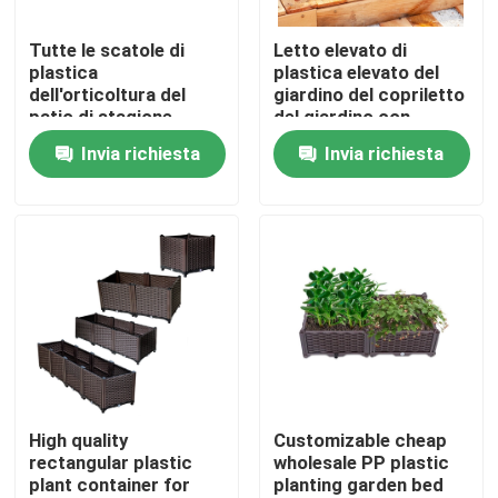
Tutte le scatole di
Letto elevato di
Prodotti
plastica
plastica elevato del
dell'orticoltura del
giardino del copriletto
patio di stagione
del giardino con
Scatole alzate di plastica della piantatrice
sopravvivono la prova
contributo al fiore
Invia richiesta
Invia richiesta
all'aperto e
dell'interno che pianta
Scatola di plastica della piantatrice del giardino
scatola
Piantatrice di plastica sulle ruote
Piantatrici alzate di plastica sulle gambe
Scatola di plastica elevata della piantatrice
High quality
Customizable cheap
rectangular plastic
wholesale PP plastic
plant container for
planting garden bed
Accessori della scatola della piantatrice