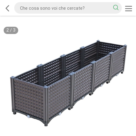
2
/
3