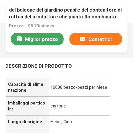
Verdura di piantatura di plastica multifunzionale
del balcone del giardino pensile del contenitore di
rattan del produttore che pianta flo combinato
all'aperto della scatola
Prezzo：$5.70/pieces 1-199 pieces
Miglior prezzo
Contattici
DESCRIZIONE DI PRODOTTO
Capacità di alime
10000 pezzo/pezzi per Mese
ntazione
Imballaggi partico
cartone
lari
Luogo di origine
Hebei, Cina