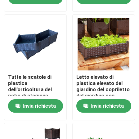
Fatory Tour
Controllo di qualità
Contattaci
notizie
Tutte le scatole di
Letto elevato di
plastica
plastica elevato del
dell'orticoltura del
giardino del copriletto
patio di stagione
del giardino con
Tutti i casi
sopravvivono la prova
contributo al fiore
Invia richiesta
Invia richiesta
all'aperto e
dell'interno che pianta
Scatole alzate di plastica della piantatrice
scatola
Scatola di plastica della piantatrice del giardino