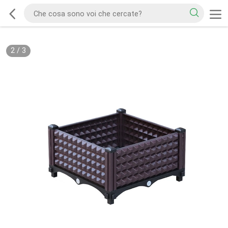
2
/
3