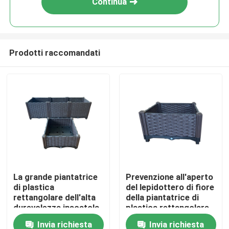
Continua
Prodotti raccomandati
Casa
La grande piantatrice
Prevenzione all'aperto
di plastica
del lepidottero di fiore
Prodotti
rettangolare dell'alta
della piantatrice di
durevolezza inscatola
plastica rettangolare
per il patio tutte le
decorativa antiusura
Invia richiesta
Invia richiesta
Chi siamo
stagioni
del contenitore