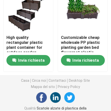
Piantatrice di plastica sulle ruote
Piantatrici alzate di plastica sulle gambe
High quality
Customizable cheap
rectangular plastic
wholesale PP plastic
Scatola di plastica elevata della piantatrice
plant container for
planting garden bed
outdoor garden
flowerpot plastic
container for planting
vegetable pot
Accessori della scatola della piantatrice
Invia richiesta
Invia richiesta
cornucopia flowers
fruits
Pannelli isolanti di riscaldamento a pavimento
Casa
Circa noi
Contattaci
Desktop Site
Mappa del sito
Privacy Policy
Vassoio del germoglio del seme
Piantina Tray Stand
Qualità
Scatole alzate di plastica della