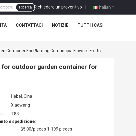
Richiedere un preventivo
|
Italian
Ricerca
ITÀ
CONTATTACI
NOTIZIE
TUTTI I CASI
den Container For Planting Cornucopia Flowers Fruits
r for outdoor garden container for
Hebei, Cina
Xiaowang
o:
T88
nto e spedizione:
$5.00/pieces 1-199 pieces