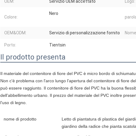
OEM:
Servizio OEM accettato
Logo:
Nero
Colore:
parol
OEM&ODM:
Servizio di personalizzazione fornito
Nome 
Porto:
Tientsin
Il prodotto presenta
Il materiale del contenitore di fiore del PVC è micro bordo di schiumatu
Non c'è problema con l'arco lungo l'apertura del contenitore di fiore de
può essere raggiunto. Il contenitore di fiore del PVC ha la buona flessib
dell'abbellimento urbano. Il prezzo del materiale del PVC inoltre pres
l'uso di legno.
nome di prodotto
Letto di piantatura di plastica del giard
giardino della radice che pianta scatol