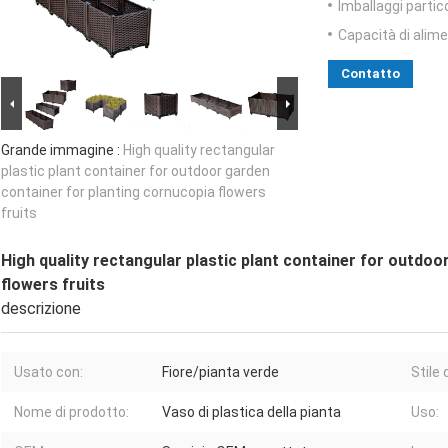
Imballaggi partico
Capacità di alim
Contatto
Grande immagine :
High quality rectangular
plastic plant container for outdoor garden
container for planting cornucopia flowers
fruits
High quality rectangular plastic plant container for outdoo
flowers fruits
descrizione
Usato con:
Fiore/pianta verde
Stile 
Nome di prodotto:
Vaso di plastica della pianta
Uso: