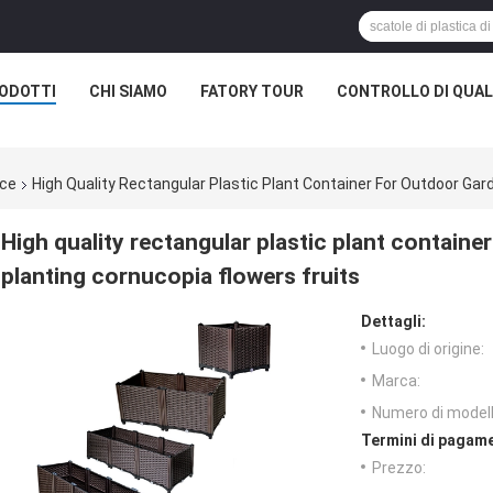
ODOTTI
CHI SIAMO
FATORY TOUR
CONTROLLO DI QUAL
ice
High Quality Rectangular Plastic Plant Container For Outdoor Gar
High quality rectangular plastic plant containe
planting cornucopia flowers fruits
Dettagli:
Luogo di origine:
Marca:
Numero di modell
Termini di pagame
Prezzo: