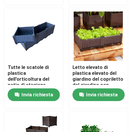
Fatory Tour
Controllo di qualità
Contattaci
Tutte le scatole di
Letto elevato di
notizie
plastica
plastica elevato del
dell'orticoltura del
giardino del copriletto
patio di stagione
del giardino con
sopravvivono la prova
contributo al fiore
Tutti i casi
Invia richiesta
Invia richiesta
all'aperto e
dell'interno che pianta
scatola
Scatole alzate di plastica della piantatrice
Scatola di plastica della piantatrice del giardino