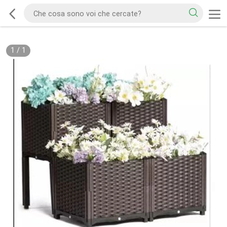
1
/
1