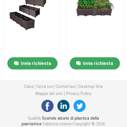
Piantatrice di plastica sulle ruote
Piantatrici alzate di plastica sulle gambe
Scatola di plastica elevata della piantatrice
Invia richiesta
Invia richiesta
Accessori della scatola della piantatrice
Pannelli isolanti di riscaldamento a pavimento
Casa
Circa noi
Contattaci
Desktop Site
Mappa del sito
Privacy Policy
Vassoio del germoglio del seme
Qualità
Scatole alzate di plastica della
Piantina Tray Stand
piantatrice
Fabbrica cinese.Copyright © 2026