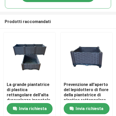
Prodotti raccomandati
Casa
La grande piantatrice
Prevenzione all'aperto
di plastica
del lepidottero di fiore
rettangolare dell'alta
della piantatrice di
Prodotti
durevolezza inscatola
plastica rettangolare
per il patio tutte le
decorativa antiusura
Invia richiesta
Invia richiesta
stagioni
del contenitore
Chi siamo